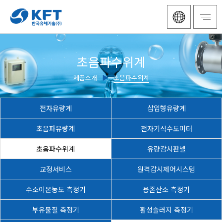
초음파수위계
제품소개
▶
초음파수위계
전자유량계
삽입형유량계
초음파유량계
전자기식수도미터
초음파수위계
유량감시판넬
교정서비스
원격감시제어시스템
수소이온농도 측정기
용존산소 측정기
부유물질 측정기
활성슬러지 측정기