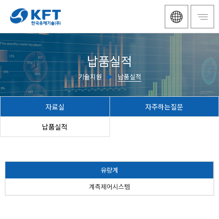
납품실적
기술지원
▶
납품실적
자료실
자주하는질문
납품실적
유량계
계측제어시스템