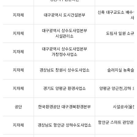
신축 대구교도소 배수설
지자체
대구광역시 도시건설본부
사 
대구광역시 상수도사업본부
지자체
도림사 일원 소규모
시설관리소
대구광역시 상수도사업본부
지자체
가창정수사업소
지자체
경상남도 창원시 상수도사업소
슬러지실 농축슬러
지자체
경기도 양평군 환경사업소
양평군 양근천,강하 오
공단
한국환경공단 대구경북환경본부
시설공사(울진
함안군 스마트 관망관리
지자체
경상남도 함안군 상하수도사업소