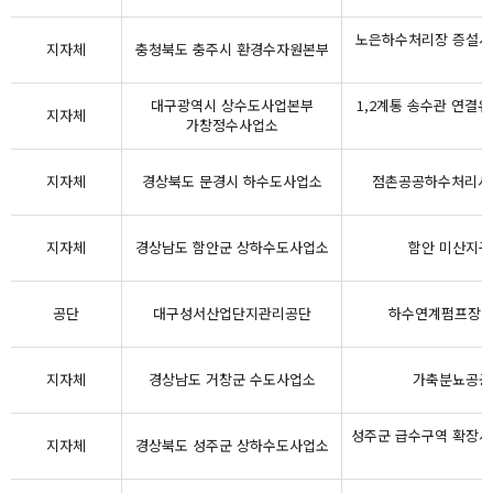
노은하수처리장 증설사업
지자체
충청북도 충주시 환경수자원본부
대구광역시 상수도사업본부
1,2계통 송수관 연결
지자체
가창정수사업소
지자체
경상북도 문경시 하수도사업소
점촌공공하수처리시설
지자체
경상남도 함안군 상하수도사업소
함안 미산지구
공단
대구성서산업단지관리공단
하수연계펌프장 
지자체
경상남도 거창군 수도사업소
가축분뇨공공
성주군 급수구역 확장사
지자체
경상북도 성주군 상하수도사업소