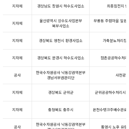
지자체
경상남도 창원시 하수도사업소
최종침전지 반
울산광역시 상수도사업본부
무룡동 주렴마을 일원
지자체
북부사업소
지자체
경상북도 영천시 환경사업소
가축분뇨처리장 
지자체
경상북도 문경시 하수도사업소
점촌공공하수처리시
한국수자원공사 낙동강권역본부
공사
사천광역
경남서부권관리단
지자체
경상북도 군위군
군위공공하수처리시설
지자체
충청북도 충주시
온천수탱크주배수관로
한국수자원공사 낙동강권역본부
공사
통영시 노후 유량