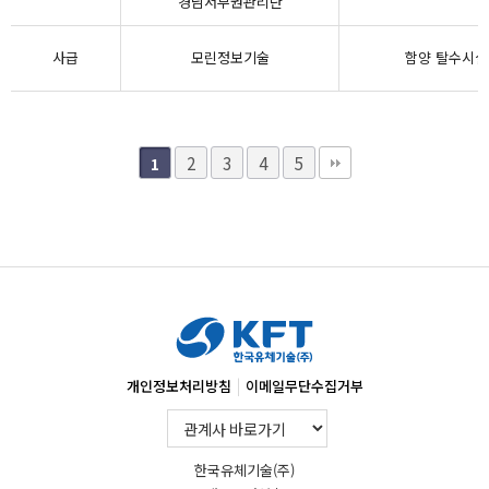
경남서부권관리단
사급
모린정보기술
함양 탈수시설
2
3
4
5
1
|
개인정보처리방침
이메일무단수집거부
한국유체기술(주)