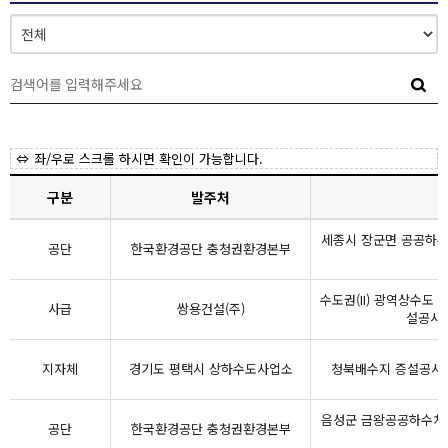
좌/우로 스크롤 하시면 확인이 가능합니다.
구분
발주처
세종시 장군면 공공하수
공단
한국환경공단 충청권환경본부
수도권(II) 광역상수도
사급
쌍용건설(주)
설공사-
지자체
경기도 평택시 상하수도사업소
청북배수지 증설공사(
음성군 금왕공공하수처리
공단
한국환경공단 충청권환경본부