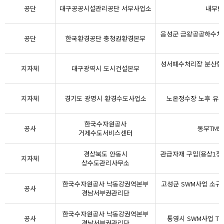
공단
대구공공시설관리공단 서부사업소
내부반
음성군 금왕공공하수처리
공단
한국환경공단 충청권환경본부
성서폐수처리장 분산형
지자체
대구광역시 도시건설본부
지자체
경기도 광명시 환경수도사업소
노온정수장 노후 유량
한국수자원공사
공사
동부TM5
거제수도서비스센터
경상북도 안동시
관급자재 구입(용상1정
지자체
상수도관리사무소
한국수자원공사 낙동강권역본부
고성군 SWM사업 소규
공사
경남서부권관리단
한국수자원공사 낙동강권역본부
공사
통영시 SWM사업 TM
경남서부권관리단