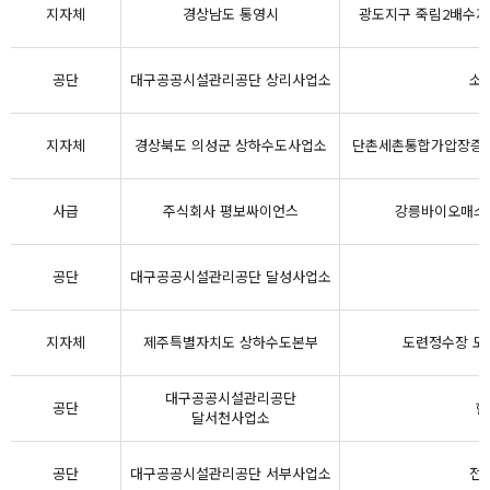
지자체
경상남도 통영시
광도지구 죽림2배수지 
공단
대구공공시설관리공단 상리사업소
소
지자체
경상북도 의성군 상하수도사업소
단촌세촌통합가압장증설
사급
주식회사 평보싸이언스
강릉바이오매스 
공단
대구공공시설관리공단 달성사업소
지자체
제주특별자치도 상하수도본부
도련정수장 도수
대구공공시설관리공단
공단
현
달서천사업소
공단
대구공공시설관리공단 서부사업소
전