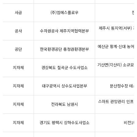
사급
(주)엠에스플로우
전
제주시 동지역(서부) 
공사
수자원공사 제주지역협력본부
식
예산군 황계·신대 농어
공단
한국환경공단 충청권환경본부
기산면(각산리) 소규모 
지자체
경상북도 칠곡군 수도사업소
지자체
대구광역시 상수도사업본부
문산정수장 테스
스마트 관망관리 인프라
지자체
전라북도 남원시
지자체
경기도 평택시 상하수도사업소
비전1배