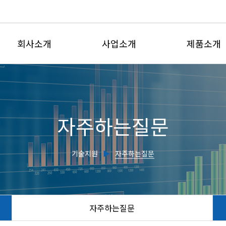
회사소개
사업소개
제품소개
인사말
유체유동사업부
전자유량계
회사연혁
계측제어사업부
삽입형유량
자주하는질문
인증현황
유량교정센터
초음파유량
주요실적
전자기식수도
기술지원
▶
자주하는질문
찾아오시는길
초음파수위
유량감시판
교정서비스
자주하는질문