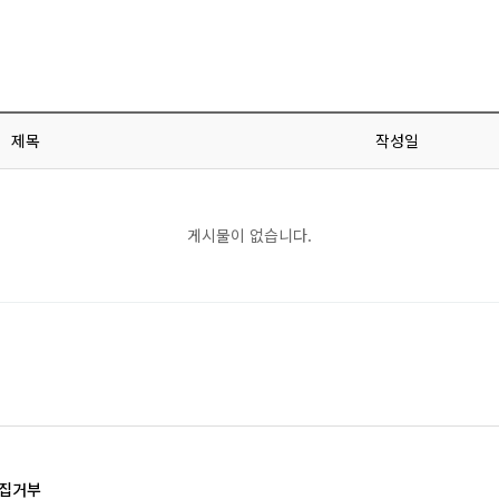
원격감시제어시
수소이온농도 측
용존산소 측정
제목
작성일
부유물질 측정
활성슬러지 측
게시물이 없습니다.
산화환원전위차 
집거부