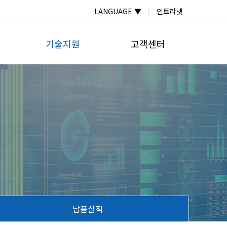
LANGUAGE ▼
인트라넷
기술지원
고객센터
자료실
온라인문의
계
자주하는질문
공지사항
계
납품실적
보도자료
미터
계
넬
납품실적