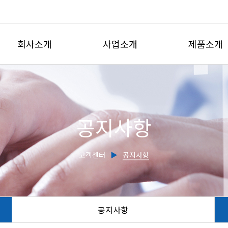
회사소개
사업소개
제품소개
인사말
유체유동사업부
전자유량계
회사연혁
계측제어사업부
삽입형유량
공지사항
인증현황
유량교정센터
초음파유량
주요실적
전자기식수도
고객센터
▶
공지사항
찾아오시는길
초음파수위
유량감시판
교정서비스
공지사항