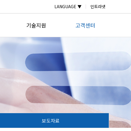
LANGUAGE ▼
인트라넷
기술지원
고객센터
자료실
온라인문의
계
자주하는질문
공지사항
계
납품실적
보도자료
미터
계
넬
보도자료