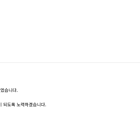
원격감시제어시
수소이온농도 측
용존산소 측정
부유물질 측정
활성슬러지 측
산화환원전위차 
되였습니다.
이 되도록 노력하겠습니다.