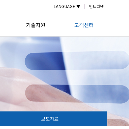
LANGUAGE ▼
인트라넷
기술지원
고객센터
자료실
온라인문의
계
자주하는질문
공지사항
계
납품실적
보도자료
미터
계
넬
보도자료