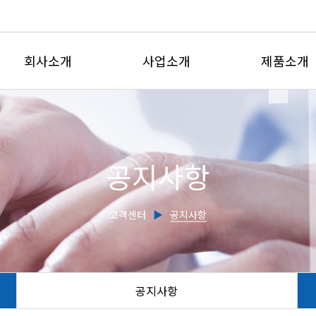
회사소개
사업소개
제품소개
인사말
유체유동사업부
전자유량계
회사연혁
계측제어사업부
삽입형유량
공지사항
인증현황
유량교정센터
초음파유량
주요실적
전자기식수도
고객센터
▶
공지사항
찾아오시는길
초음파수위
유량감시판
교정서비스
공지사항