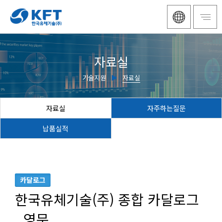
자료실
기술지원
▶
자료실
자료실
자주하는질문
납품실적
카달로그
한국유체기술(주) 종합 카달로그
_영문