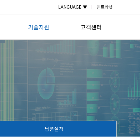
LANGUAGE ▼
인트라넷
기술지원
고객센터
자료실
온라인문의
계
자주하는질문
공지사항
계
납품실적
보도자료
미터
계
넬
납품실적