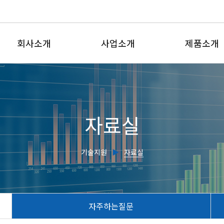
회사소개
사업소개
제품소개
인사말
유체유동사업부
전자유량계
회사연혁
계측제어사업부
삽입형유량
자료실
인증현황
유량교정센터
초음파유량
주요실적
전자기식수도
기술지원
▶
자료실
찾아오시는길
초음파수위
유량감시판
교정서비스
자주하는질문