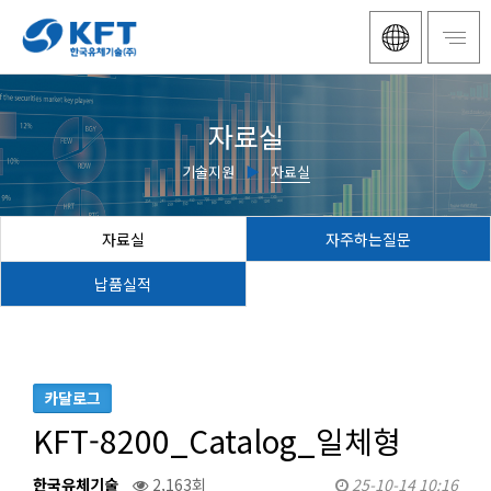
자료실
기술지원
▶
자료실
자료실
자주하는질문
납품실적
카달로그
KFT-8200_Catalog_일체형
한국유체기술
2,163회
25-10-14 10:16